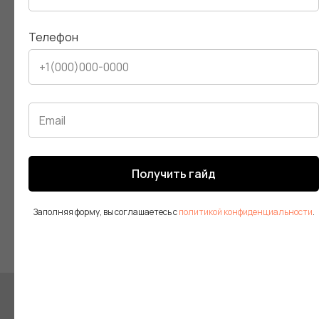
минимизировать риски репутационных кризисов и
формировать положительный имидж компании.
Телефон
Рекомендации для компаний: регулярно публикуйте
экспертный контент, используйте разнообразные
форматы, отслеживайте реакцию аудитории и
Свяжитесь
интегрируйте контент в стратегию управления
репутацией.
с нами
Получить гайд
Заполняя форму, вы соглашаетесь с
политикой конфиденциальности
.
LinkedIn
Medium
Behance
Dribbble