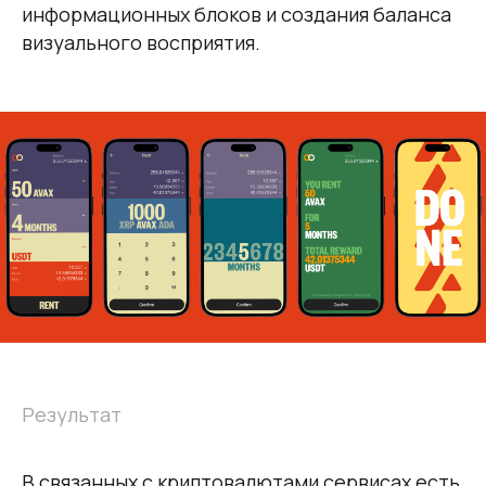
информационных блоков и создания баланса
Свяжитесь
визуального восприятия.
с нами
LinkedIn
Medium
Behance
Dribbble
Результат
В связанных с криптовалютами сервисах есть